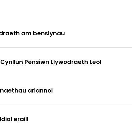
odraeth am bensiynau
ynllun Pensiwn Llywodraeth Leol
aethau ariannol
ol eraill