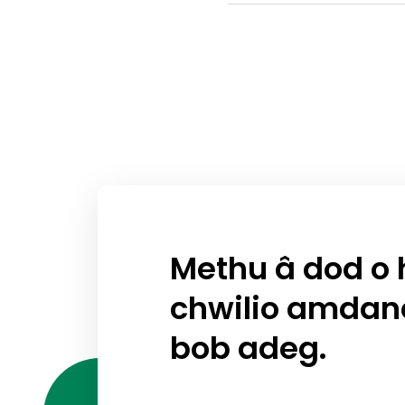
Methu â dod o h
chwilio amdano
bob adeg.