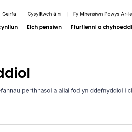
Geirfa
Cysylltwch â ni
Fy Mhensiwn Powys Ar-le
Cynllun
Eich pensiwn
Ffurflenni a chyhoed
ddiol
fannau perthnasol a allai fod yn ddefnyddiol i ch