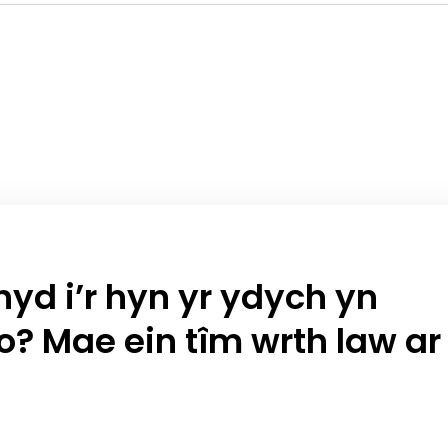
yd i’r hyn yr ydych yn
? Mae ein tîm wrth law ar