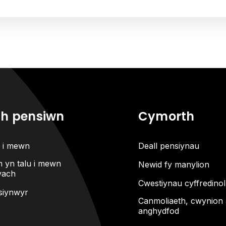
ch pensiwn
Cymorth
u i mewn
Deall pensiynau
 yn talu i mewn
Newid fy manylion
ach
Cwestiynau cyffredinol
siynwyr
Canmoliaeth, cwynion
anghydfod