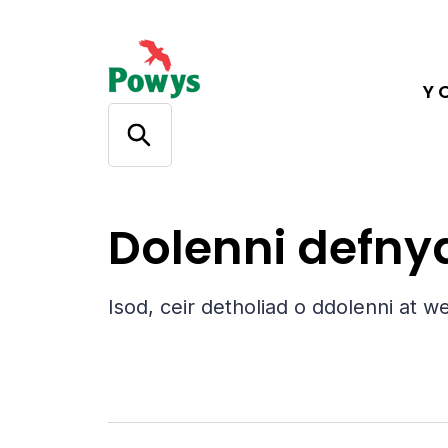
Y 
Cymorth
Dolenni defnyddiol
Dolenni defny
Isod, ceir detholiad o ddolenni at we