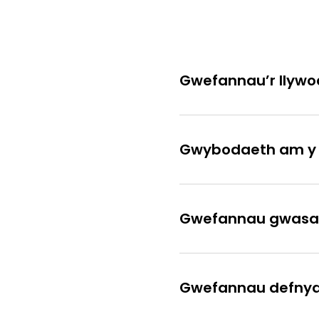
Gwefannau’r llyw
Gwybodaeth am y C
Gwefannau gwasan
Gwefannau defnyddi