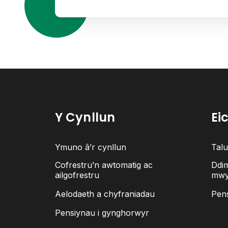
Y Cynllun
Ei
Ymuno â’r cynllun
Tal
Cofrestru’n awtomatig ac
Ddim
ailgofrestru
mwy
Aelodaeth a chyfraniadau
Pen
Pensiynau i gynghorwyr