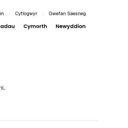
in
Cyflogwyr
Gwefan Saesneg
diadau
Cymorth
Newyddion
i.