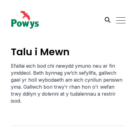
Search the site
Talu i Mewn
Go
Efallai eich bod chi newydd ymuno neu ar fin
ymddeol. Beth bynnag yw’ch sefyllfa, gallwch
gael yr holl wybodaeth am eich cynllun pensiwn
yma. Gallwch bori trwy’r rhan hon o’r wefan
trwy ddilyn y dolenni at y tudalennau a restrir
isod.