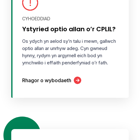
CYHOEDDIAD
Ystyried optio allan o’r CPLlL?
Os ydych yn aelod sy’n talu i mewn, gallwch
optio allan ar unrhyw adeg. Cyn gwneud
hynny, rydym yn argymell eich bod yn
ymchwilio i effaith penderfyniad o’r fath.
Rhagor o wybodaeth