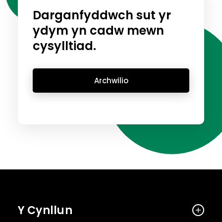
Darganfyddwch sut yr
ydym yn cadw mewn
cysylltiad.
Archwilio
Y Cynllun