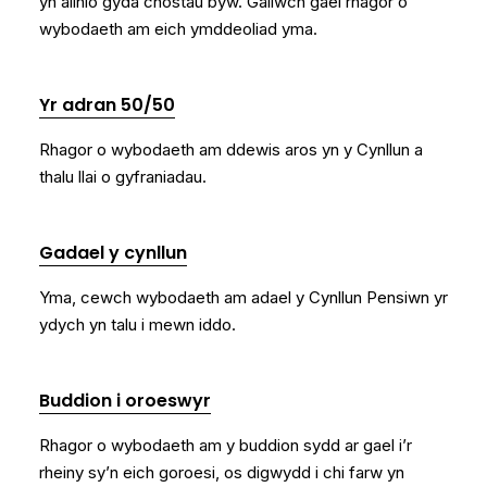
yn alinio gyda chostau byw. Gallwch gael rhagor o
wybodaeth am eich ymddeoliad yma.
Yr adran 50/50
Rhagor o wybodaeth am ddewis aros yn y Cynllun a
thalu llai o gyfraniadau.
Gadael y cynllun
Yma, cewch wybodaeth am adael y Cynllun Pensiwn yr
ydych yn talu i mewn iddo.
Buddion i oroeswyr
Rhagor o wybodaeth am y buddion sydd ar gael i’r
rheiny sy’n eich goroesi, os digwydd i chi farw yn